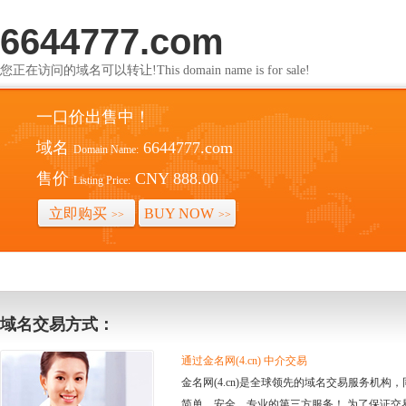
6644777.com
您正在访问的域名可以转让!This domain name is for sale!
一口价出售中！
域名
6644777.com
Domain Name:
售价
CNY 888.00
Listing Price:
立即购买
BUY NOW
>>
>>
域名交易方式：
通过金名网(4.cn) 中介交易
金名网(4.cn)是全球领先的域名交易服务机
简单、安全、专业的第三方服务！ 为了保证交