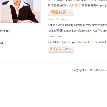
具体交易流程可
“点击这里”
查看或咨询support@
我要购买
>>
Process Overview:
4.cn is a world leading domain escrow service plat
million RMB transaction volume every year. We promi
联系我们
5 workdays.
For detailed process, you can
“visit here”
or contact
QQ：
BUY NOW
>>
Copyright © 1998 -2025 www